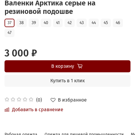
Валенки Арктика серые на
резиновой подошве
37
38
39
40
41
42
43
44
45
46
47
3 000 ₽
В корзину
Купить в 1 клик
В избранное
(0)
Добавить в сравнение
Рабочая одежда
Одежда для пищевой промышленности
М