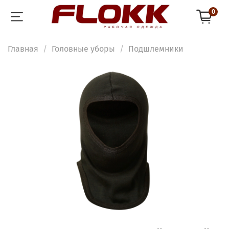
0
Главная
Головные уборы
Подшлемники