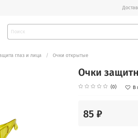
Достав
ащита глаз и лица
Очки открытые
Очки защит
(0)
В
85 ₽