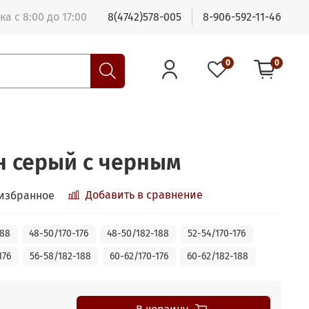
ка с 8:00 до 17:00
8(4742)578-005
8-906-592-11-46
0
0
н серый с черным
Добавить в сравнение
 избранное
188
48-50/170-176
48-50/182-188
52-54/170-176
176
56-58/182-188
60-62/170-176
60-62/182-188