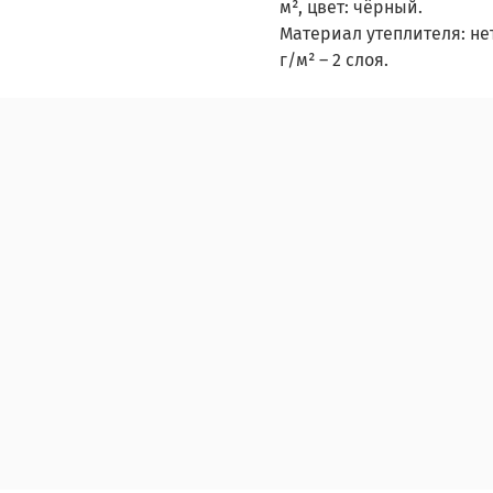
м², цвет: чёрный.
Материал утеплителя: нет
г/м² – 2 слоя.