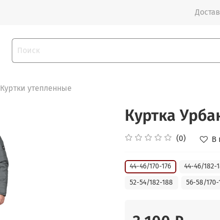
Достав
Куртки утепленные
Куртка Урба
(0)
В
44-46/170-176
44-46/182-
52-54/182-188
56-58/170-