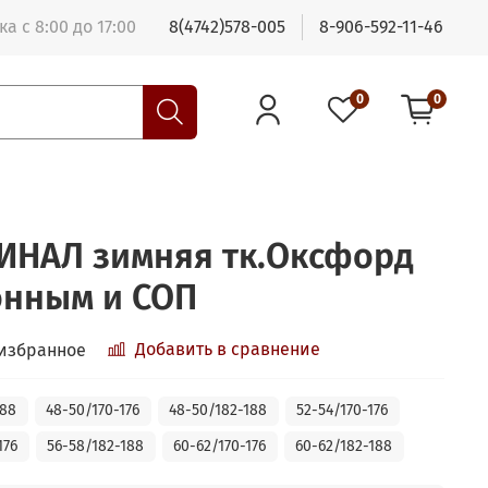
а с 8:00 до 17:00
8(4742)578-005
8-906-592-11-46
0
0
ИНАЛ зимняя тк.Оксфорд
онным и СОП
Добавить в сравнение
 избранное
188
48-50/170-176
48-50/182-188
52-54/170-176
176
56-58/182-188
60-62/170-176
60-62/182-188