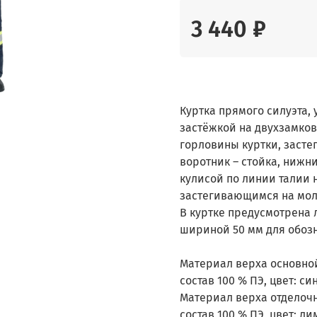
3 440 ₽
Куртка прямого силуэта,
застёжкой на двухзамко
горловины куртки, засте
воротник – стойка, нижни
кулисой по линии талии 
застегивающимся на мо
В куртке предусмотрена
шириной 50 мм для обоз
Материал верха основной:
состав 100 % ПЭ, цвет: си
Материал верха отделочн
состав 100 % ПЭ, цвет: л