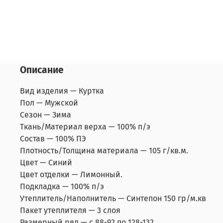
Описание
Вид изделия —
Куртка
Пол —
Мужской
Сезон —
Зима
Ткань/Материал верха —
100% п/э
Состав —
100% ПЭ
Плотность/Толщина материала —
105 г/кв.м.
Цвет —
Синий
Цвет отделки —
Лимонный.
Подкладка —
100% п/э
Утеплитель/Наполнитель —
Синтепон 150 гр/м.кв
Пакет утеплителя —
3 слоя
Размерный ряд —
с 88-92 по 128-132