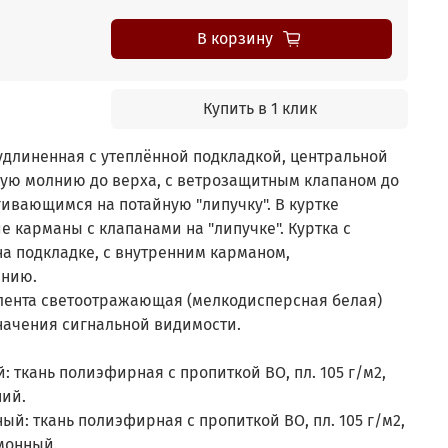
В корзину
Купить в 1 клик
 удлиненная с утеплённой подкладкой, центральной
вую молнию до верха, с ветрозащитным клапаном до
гивающимся на потайную "липучку". В куртке
е карманы с клапанами на "липучке". Куртка с
на подкладке, с внутренним карманом,
лнию.
 лента светоотражающая (мелкодисперсная белая)
начения сигнальной видимости.
 ткань полиэфирная с пропиткой ВО, пл. 105 г/м2,
ний.
ый: ткань полиэфирная с пропиткой ВО, пл. 105 г/м2,
имонный.