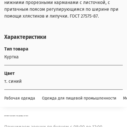
нижними прорезными карманами с листочкой, с
притачным поясом регулирующимся по ширине при
помощи хлястиков и липучки. ГОСТ 27575-87.
Характеристики
Тип товара
Куртка
Цвет
т. синий
Рабочая одежда
Одежда для пищевой промышленности
М
ИНТЕРНЕТ-МАГАЗИН СПЕЦОДЕЖДЫ ФЛОКК
Принимаем звонки по будням с 08:00 до 17:00