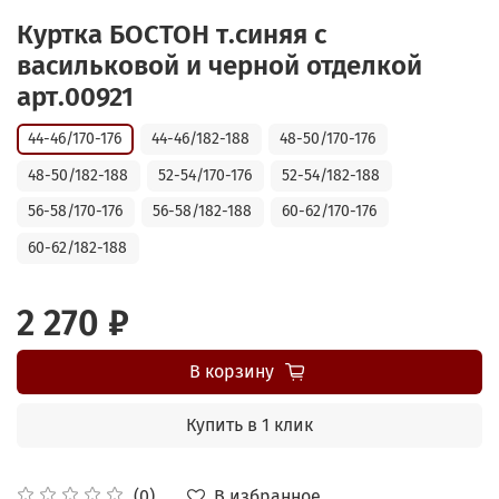
Куртка БОСТОН т.синяя с
васильковой и черной отделкой
арт.00921
44-46/170-176
44-46/182-188
48-50/170-176
48-50/182-188
52-54/170-176
52-54/182-188
56-58/170-176
56-58/182-188
60-62/170-176
60-62/182-188
2 270 ₽
В корзину
Купить в 1 клик
В избранное
(0)