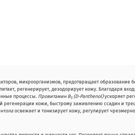
акторов, микроорганизмов, предотвращает образование б
 питает, регенерирует, дезодорирует кожу. Благодаря вхо
енные процессы.
Провитамин В
(D-Panthenol)
ускоряет ре
5
ной регенерации кожи, быстрому заживлению ссадин и тр
ентола
освежает и тонизирует кожу, регулирует чрезмерно
 чувства липкости и жирности ног. Позволяет лучше спра