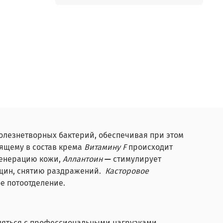
олезнетворных бактерий, обеспечивая при этом
дящему в состав крема
Витамину F
происходит
генерацию кожи,
Аллантоин
—
стимулирует
ещин, снятию раздражений.
Касторовое
е потоотделение.
вляться с профессиональными нагрузками.