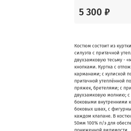
5 300 ₽
Костюм состоит из куртк
силуэта с притачной уте
двухзамковую тесьму - 
кнопками. Куртка с отл
карманами; с кулиской п
притачной утеплённой п
пряжек, бретелями; с пр
двухзамковую молнию; с
боковыми внутренними к
боковых швах, с фигурны
каждом клапане. В кост
50мм 100% п/э для обесп
пониженной видимости