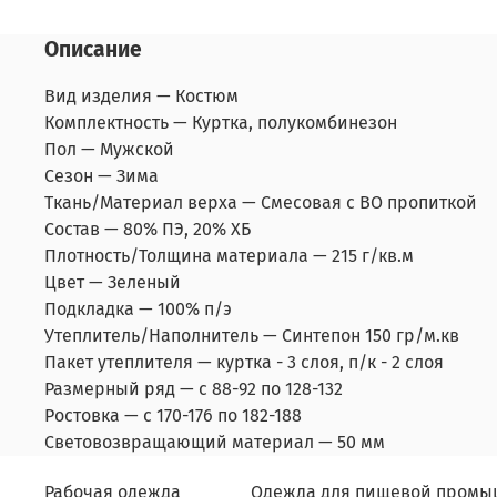
Описание
Вид изделия —
Костюм
Комплектность —
Куртка, полукомбинезон
Пол —
Мужской
Сезон —
Зима
Ткань/Материал верха —
Смесовая с ВО пропиткой
Состав —
80% ПЭ, 20% ХБ
Плотность/Толщина материала —
215 г/кв.м
Цвет —
Зеленый
Подкладка —
100% п/э
Утеплитель/Наполнитель —
Синтепон 150 гр/м.кв
Пакет утеплителя —
куртка - 3 слоя, п/к - 2 слоя
Размерный ряд —
с 88-92 по 128-132
Ростовка —
с 170-176 по 182-188
Световозвращающий материал —
50 мм
Рабочая одежда
Одежда для пищевой промы