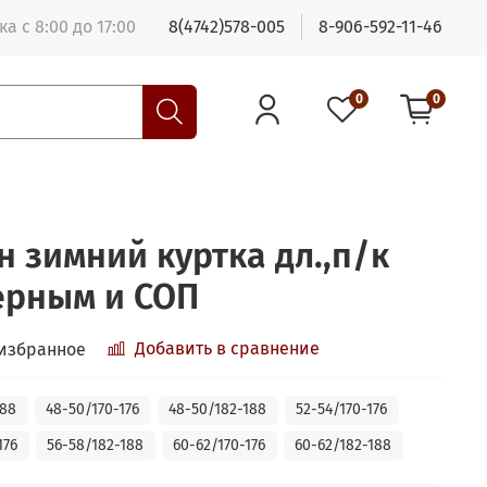
а с 8:00 до 17:00
8(4742)578-005
8-906-592-11-46
0
0
н зимний куртка дл.,п/к
ерным и СОП
Добавить в сравнение
 избранное
188
48-50/170-176
48-50/182-188
52-54/170-176
176
56-58/182-188
60-62/170-176
60-62/182-188