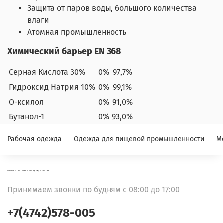
Защита от паров воды, большого количества
влаги
Атомная промышленность
Химический барьер EN 368
Серная Кислота 30%
0%
97,7%
Гидроксид Натрия 10%
0%
99,1%
О-ксилол
0%
91,0%
Бутанол-1
0%
93,0%
Рабочая одежда
Одежда для пищевой промышленности
М
ИНТЕРНЕТ-МАГАЗИН СПЕЦОДЕЖДЫ ФЛОКК
Принимаем звонки по будням с 08:00 до 17:00
+7(4742)578-005