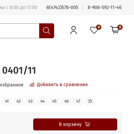
а с 8:00 до 17:00
8(4742)578-005
8-906-592-11-46
0
0
 0401/11
Добавить в сравнение
 избранное
41
42
43
44
45
46
47
35
В корзину